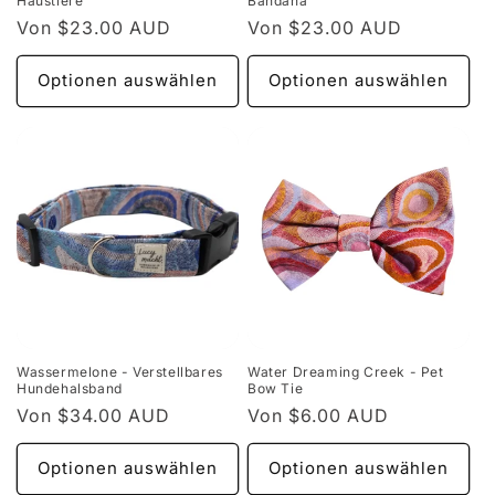
Haustiere
Bandana
Normaler
Von $23.00 AUD
Normaler
Von $23.00 AUD
Preis
Preis
Optionen auswählen
Optionen auswählen
Wassermelone - Verstellbares
Water Dreaming Creek - Pet
Hundehalsband
Bow Tie
Normaler
Von $34.00 AUD
Normaler
Von $6.00 AUD
Preis
Preis
Optionen auswählen
Optionen auswählen