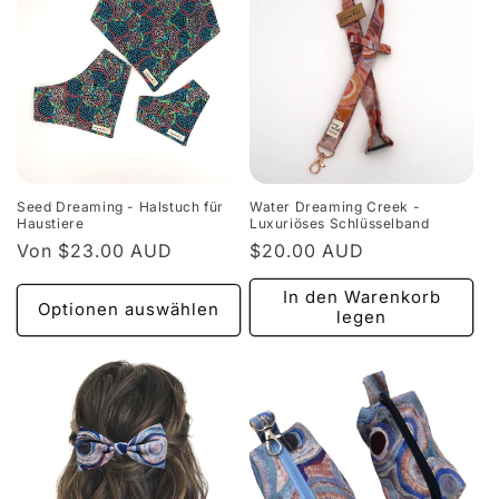
Seed Dreaming - Halstuch für
Water Dreaming Creek -
Haustiere
Luxuriöses Schlüsselband
Normaler
Von $23.00 AUD
Normaler
$20.00 AUD
Preis
Preis
In den Warenkorb
Optionen auswählen
legen