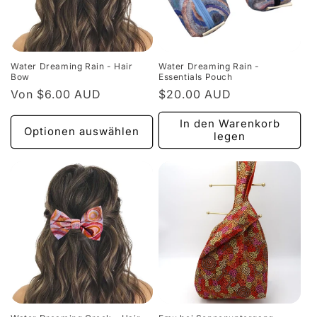
Water Dreaming Rain - Hair
Water Dreaming Rain -
Bow
Essentials Pouch
Normaler
Von $6.00 AUD
Normaler
$20.00 AUD
Preis
Preis
In den Warenkorb
Optionen auswählen
legen