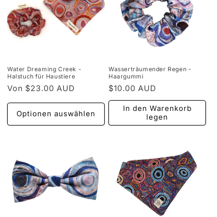
Water Dreaming Creek -
Wasserträumender Regen -
Halstuch für Haustiere
Haargummi
Normaler
Von $23.00 AUD
Normaler
$10.00 AUD
Preis
Preis
In den Warenkorb
Optionen auswählen
legen