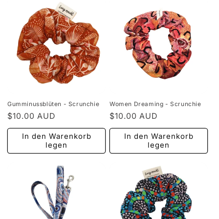
Gumminussblüten - Scrunchie
Women Dreaming - Scrunchie
Normaler
$10.00 AUD
Normaler
$10.00 AUD
Preis
Preis
In den Warenkorb
In den Warenkorb
legen
legen