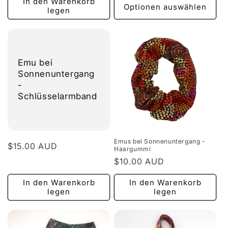
In den Warenkorb
Optionen auswählen
legen
Emu bei
Sonnenuntergang
-
Schlüsselarmband
Emus bei Sonnenuntergang -
Normaler
$15.00 AUD
Haargummi
Preis
Normaler
$10.00 AUD
Preis
In den Warenkorb
In den Warenkorb
legen
legen