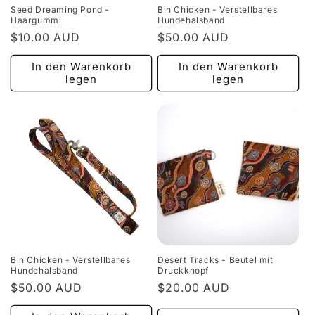
Seed Dreaming Pond -
Bin Chicken - Verstellbares
Haargummi
Hundehalsband
Normaler
$10.00 AUD
Normaler
$50.00 AUD
Preis
Preis
In den Warenkorb
In den Warenkorb
legen
legen
Bin Chicken - Verstellbares
Desert Tracks - Beutel mit
Hundehalsband
Druckknopf
Normaler
$50.00 AUD
Normaler
$20.00 AUD
Preis
Preis