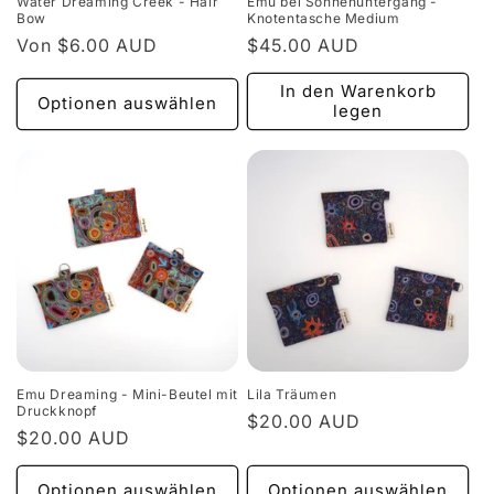
Water Dreaming Creek - Hair
Emu bei Sonnenuntergang -
Bow
Knotentasche Medium
Normaler
Von $6.00 AUD
Normaler
$45.00 AUD
Preis
Preis
In den Warenkorb
Optionen auswählen
legen
Emu Dreaming - Mini-Beutel mit
Lila Träumen
Druckknopf
Normaler
$20.00 AUD
Normaler
$20.00 AUD
Preis
Preis
Optionen auswählen
Optionen auswählen