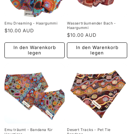
i
e
Emu Dreaming - Haargummi
Wasserträumender Bach -
:
Haargummi
Normaler
$10.00 AUD
Normaler
$10.00 AUD
Preis
Preis
In den Warenkorb
In den Warenkorb
legen
legen
Emu träumt - Bandana für
Desert Tracks - Pet Tie